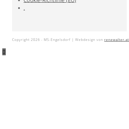
Cookie-Richtlinie (EU)
.
Copyright 2026 - MS-Engelsdorf | Webdesign von
renewalter.at