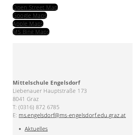
Open Street Map
Google Maps
Apple Maps
MS Bing Maps
Mittelschule Engelsdorf
Liebenauer Hauptstraße 173
8041 Graz
T: (0316) 872 6785
E:
ms.engelsdorf@ms-engelsdorf.edu.graz.at
Aktuelles