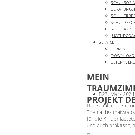
SCHULSOZIA
BERATUNGS
SCHÜLERBE
SCHULPSYC
SCHULÄRZTI
JUGENDCOA
SERVICE
TERMINE
DOWNLOAD
ELTERNVERE
MEIN
TRAUMZIM
23. März 2024
PROJEKT D
Die Schülerinnen und
Thema des maßstabsg
für die Kinder laute
und auch praktisch, 