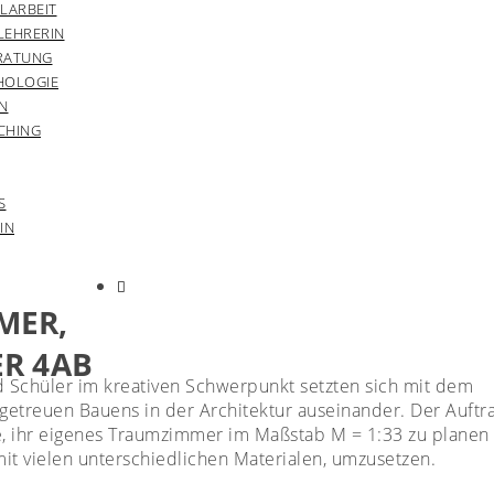
LARBEIT
LEHRERIN
RATUNG
HOLOGIE
N
CHING
S
IN
MER,
ER 4AB
 Schüler im kreativen Schwerpunkt setzten sich mit dem
etreuen Bauens in der Architektur auseinander. Der Auftr
te, ihr eigenes Traumzimmer im Maßstab M = 1:33 zu planen
mit vielen unterschiedlichen Materialen, umzusetzen.