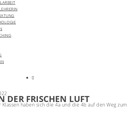
LARBEIT
LEHRERIN
RATUNG
HOLOGIE
N
CHING
S
IN
022
N DER FRISCHEN LUFT
r Klassen haben sich die 4a und die 4b auf den Weg zum