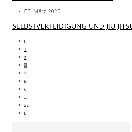
7. März 2025
SELBSTVERTEIDIGUNG UND JIU-JIT
1
2
3
4
5
6
…
22